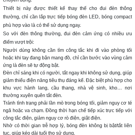
SENS)
Thiết bị này được thiết kế thay thế cho đui đèn thông
5.4. Điều chỉnh mức ánh sáng môi trường (Lux
thường, chỉ cần lắp trực tiếp bóng đèn LED, bóng compact
Control – LUX)
phù hợp vào là có thể sử dụng ngay.
5.5. Kiểm tra sau khi điều chỉnh
So với đèn thông thường, đui đèn cảm ứng có nhiều ưu
6. Lưu ý khi sử dụng đui đèn cảm ứng
điểm vượt trội:
Người dùng không cần tìm công tắc khi đi vào phòng tối
hoặc khi tay đang bận mang đồ, chỉ cần bước vào vùng cảm
ứng là đèn sẽ tự động bật.
Đèn chỉ sáng khi có người, tắt ngay khi không sử dụng, giúp
giảm thiểu điện năng tiêu thụ đáng kể. Đặc biệt phù hợp cho
khu vực hành lang, cầu thang, nhà vệ sinh, kho… nơi
thường xuyên quên tắt đèn.
Tránh tình trạng phải lần mò trong bóng tối, giảm nguy cơ té
ngã hoặc va chạm. Đồng thời hạn chế tiếp xúc trực tiếp với
công tắc điện, giảm nguy cơ rò điện, giật điện.
Nhờ có thời gian trễ hợp lý, bóng đèn không bị bật/tắt liên
tục, giúp kéo dài tuổi thọ sử dụng.