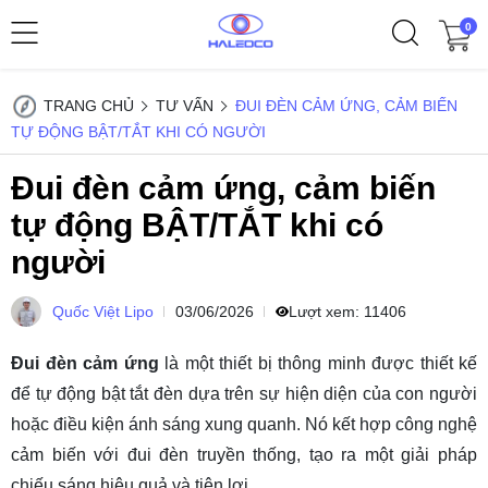
0
TRANG CHỦ
TƯ VẤN
ĐUI ĐÈN CẢM ỨNG, CẢM BIẾN
TỰ ĐỘNG BẬT/TẮT KHI CÓ NGƯỜI
Đui đèn cảm ứng, cảm biến
tự động BẬT/TẮT khi có
người
Quốc Việt Lipo
03/06/2026
Lượt xem:
11406
Đui đèn cảm ứng
là một thiết bị thông minh được thiết kế
để tự động bật tắt đèn dựa trên sự hiện diện của con người
hoặc điều kiện ánh sáng xung quanh. Nó kết hợp công nghệ
cảm biến với đui đèn truyền thống, tạo ra một giải pháp
chiếu sáng hiệu quả và tiện lợi.