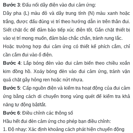
Bước 3
: Đấu nối dây điện vào đui cảm ứng:
Dây pha (L) màu đỏ và dây trung tính (N) màu xanh hoặc
trắng, được đấu đúng vị trí theo hướng dẫn in trên thân đui.
Siết chặt ốc để đảm bảo tiếp xúc điện tốt. Gắn chặt thiết bị
vào vị trí mong muốn, đảm bảo chắc chắn, tránh rung lắc.
Hoặc trường hợp đui cảm ứng có thiết kế phích cắm, chỉ
cần cắm đui vào ổ điện.
Bước 4
: Lắp bóng đèn vào đui cảm biến theo chiều xoắn
kim đồng hồ. Xoáy bóng đèn vào đui cảm ứng, tránh vặn
quá chặt gây hỏng ren hoặc nứt nhựa.
Bước 5
: Cấp nguồn điện và kiểm tra hoạt động của đui cảm
ứng bằng cách di chuyển trong vùng quét để kiểm tra khả
năng tự động bật/tắt.
Bước 6
: Điều chỉnh các thông số
Hầu hết đui đèn cảm ứng cho phép bạn điều chỉnh:
Độ nhạy: Xác định khoảng cách phát hiện chuyển động