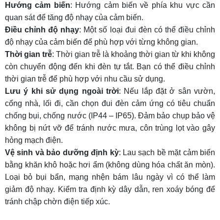
Hướng cảm biến
: Hướng cảm biến về phía khu vực cần
quan sát để tăng độ nhạy của cảm biến.
Điều chỉnh độ nhạy
: Một số loại đui đèn có thể điều chỉnh
độ nhạy của cảm biến để phù hợp với từng không gian.
Thời gian trễ
: Thời gian trễ là khoảng thời gian từ khi không
còn chuyển động đến khi đèn tự tắt. Bạn có thể điều chỉnh
thời gian trễ để phù hợp với nhu cầu sử dụng.
Lưu ý khi sử dụng ngoài trời
: Nếu lắp đặt ở sân vườn,
cổng nhà, lối đi, cần chọn đui đèn cảm ứng có tiêu chuẩn
chống bụi, chống nước (IP44 – IP65). Đảm bảo chụp bảo vệ
không bị nứt vỡ để tránh nước mưa, côn trùng lọt vào gây
hỏng mạch điện.
Vệ sinh và bảo dưỡng định kỳ
: Lau sạch bề mặt cảm biến
bằng khăn khô hoặc hơi ẩm (không dùng hóa chất ăn mòn).
Loại bỏ bụi bẩn, mạng nhện bám lâu ngày vì có thể làm
giảm độ nhạy. Kiểm tra định kỳ dây dẫn, ren xoáy bóng để
tránh chập chờn điện tiếp xúc.