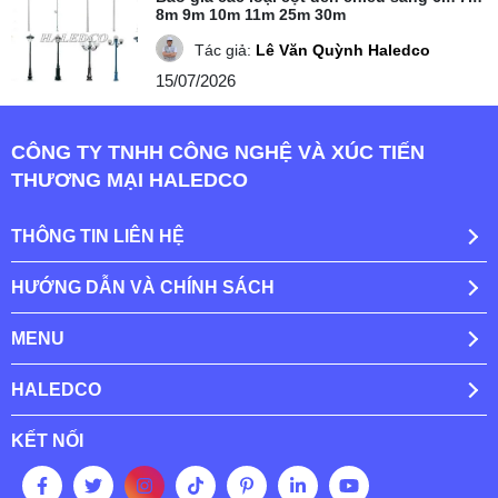
8m 9m 10m 11m 25m 30m
Tác giả:
Lê Văn Quỳnh Haledco
15/07/2026
CÔNG TY TNHH CÔNG NGHỆ VÀ XÚC TIẾN
THƯƠNG MẠI HALEDCO
THÔNG TIN LIÊN HỆ
HƯỚNG DẪN VÀ CHÍNH SÁCH
MENU
HALEDCO
KẾT NỐI