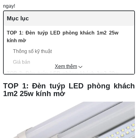
ngay!
Mục lục
TOP 1: Đèn tuýp LED phòng khách 1m2 25w
kính mờ
Thông số kỹ thuật
Giá bán
Xem thêm
TOP 2: Đèn tuýp LED phòng khách 1m2 20w
thủy tinh (giá rẻ - phổ thông)
TOP 1: Đèn tuýp LED phòng khách
Thông số kỹ thuật
1m2 25w kính mờ
Giá bán
TOP 3: Đèn LED phòng khách hiện đại 20w
kính trong
Thông số kỹ thuật