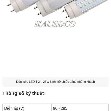
Giá bán
TOP 4: Đèn tuýp LED phòng khách 1m2 18w
thủy tinh
Thông số kỹ thuật
Giá bán
TOP 5: Đèn tuýp LED phòng khách 1.2m nhôm
cao cấp
Thông số kỹ thuật
Giá bán
TOP 6: Đèn tuýp phòng khách 0,6m 10w kính
Đèn tuýp LED 1 2m 25W kính mờ chiếu sáng phòng khách
trong
Thông số kỹ thuật
Thông số kỹ thuật
Giá bán
Điện áp (V)
90 - 295
TOP 7: Đèn tuýp 60cm kính mờ 10w cho phòng