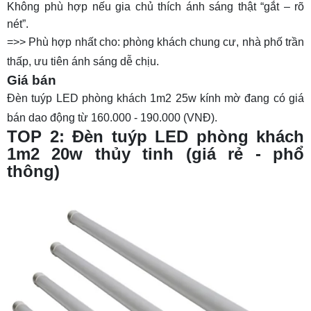
Không phù hợp nếu gia chủ thích ánh sáng thật “gắt – rõ
Giá bán
nét”.
TOP 11: Đèn tuýp LED đôi 1.2m Rạng Đông
=>> Phù hợp nhất cho: phòng khách chung cư, nhà phố trần
36w
thấp, ưu tiên ánh sáng dễ chịu.
Thông số kỹ thuật
Giá bán
Đèn tuýp LED phòng khách 1m2 25w kính mờ đang có giá
Giá bán
bán dao động từ 160.000 - 190.000 (VNĐ).
TOP 12: Đèn tuýp LED đôi 1.2m Rạng Đông
TOP 2: Đèn tuýp LED phòng khách
60w
1m2 20w thủy tinh (giá rẻ - phổ
Thông số kỹ thuật
thông)
Báo giá
TOP 13: Bộ đèn tuýp LED 1m2 Philips
Thông số kỹ thuật
Báo giá
14. Bảng báo giá đèn tuýp LED phòng khách
cập nhật mới 2026