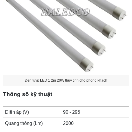
15. Vì sao nên sử dụng đèn tuýp LED cho
phòng khách?
16. Tư vấn cách chọn đèn tuýp LED cho phòng
khách
16.1 Chọn công suất phù hợp với diện tích
phòng
16.2 Ưu tiên màu ánh sáng phù hợp với không
gian
16.3 Kiểm tra chỉ số hoàn màu (CRI)
Đèn tuýp LED 1 2m 20W thủy tinh cho phòng khách
16.4 Lựa chọn kích thước đèn phù hợp
Thông số kỹ thuật
16.5 Ưu tiên chất lượng ánh sáng ổn định
16.6 Chọn sản phẩm từ thương hiệu uy tín
Điện áp (V)
90 - 295
16.7 Kết hợp với các nguồn sáng trang trí khác
Quang thông (Lm)
2000
17. Hướng dẫn lắp đặt đèn tuýp LED phòng