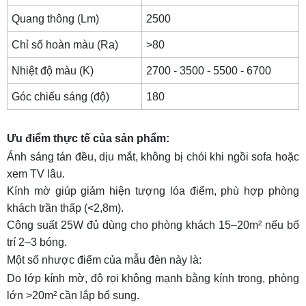
khách
Quang thông (Lm)
2500
Thông số kỹ thuật
Chỉ số hoàn màu (Ra)
>80
Giá bán
Nhiệt độ màu (K)
2700 - 3500 - 5500 - 6700
TOP 8: Đèn tuýp nhôm 0,6m cho phòng khách
Góc chiếu sáng (độ)
180
Thông số kỹ thuật
Giá bán
Ưu điểm thực tế của sản phẩm:
Ánh sáng tán đều, dịu mắt, không bị chói khi ngồi sofa hoặc
TOP 9: Đèn tuýp LED bán nguyệt 1m2 36w cho
xem TV lâu.
phòng khách
Kính mờ giúp giảm hiện tượng lóa điểm, phù hợp phòng
Thông số kỹ thuật
khách trần thấp (<2,8m).
Giá bán
Công suất 25W đủ dùng cho phòng khách 15–20m² nếu bố
trí 2–3 bóng.
TOP 10: Đèn tuýp LED phòng khách cảm ứng
Một số nhược điểm của mẫu đèn này là:
1m2 18w
Do lớp kính mờ, độ rọi không mạnh bằng kính trong, phòng
Thông số kỹ thuật
lớn >20m² cần lắp bổ sung.