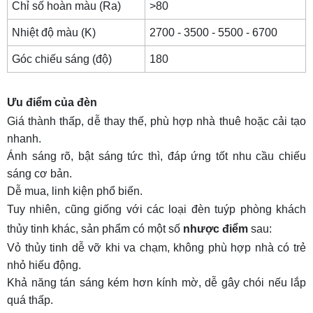
Chỉ số hoàn màu (Ra)
>80
khách
Nhiệt độ màu (K)
2700 - 3500 - 5500 - 6700
17.1 Các bước lắp đặt
Góc chiếu sáng (độ)
180
17.2 Lưu ý khi lắp đặt
18. Mua đèn tuýp LED phòng khách bền đẹp,
Ưu điểm của đèn
giá rẻ tại HALEDCO
Giá thành thấp, dễ thay thế, phù hợp nhà thuê hoặc cải tạo
nhanh.
Ánh sáng rõ, bật sáng tức thì, đáp ứng tốt nhu cầu chiếu
sáng cơ bản.
Dễ mua, linh kiện phổ biến.
Tuy nhiên, cũng giống với các loại đèn tuýp phòng khách
thủy tinh khác, sản phẩm có một số
nhược điểm
sau:
Vỏ thủy tinh dễ vỡ khi va chạm, không phù hợp nhà có trẻ
nhỏ hiếu động.
Khả năng tán sáng kém hơn kính mờ, dễ gây chói nếu lắp
quá thấp.