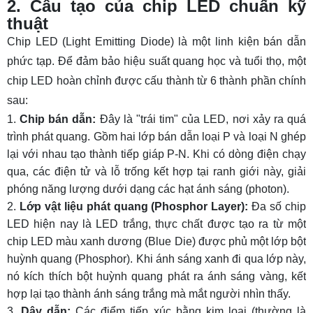
6.2 Sử dụng chip LED trong giao thông
2. Cấu tạo của chip LED chuẩn kỹ
thuật
6.3 Chip LED trong công nghiệp
Chip LED (Light Emitting Diode) là một linh kiện bán dẫn
6.4 Chip LED trong lĩnh vực nông nghiệp
phức tạp. Để đảm bảo hiệu suất quang học và tuổi thọ, một
6.5 Chiếu sáng ngoài trời
chip LED hoàn chỉnh được cấu thành từ 6 thành phần chính
6.6 Ứng dụng đèn oto
sau:
Chip bán dẫn:
Đây là "trái tim" của LED, nơi xảy ra quá
6.7 Quảng cáo và giải trí
trình phát quang. Gồm hai lớp bán dẫn loại P và loại N ghép
7. Giải đáp thắc mắc thường gặp
lại với nhau tạo thành tiếp giáp P-N. Khi có dòng điện chạy
qua, các điện tử và lỗ trống kết hợp tại ranh giới này, giải
Câu 1: Chip LED đèn pin nên chọn SMD, COB
phóng năng lượng dưới dạng các hạt ánh sáng (photon).
hay loại chuyên dụng XHP?
Lớp vật liệu phát quang (Phosphor Layer):
Đa số chip
Câu 2: Chip LED siêu sáng có khác gì chip LED
LED hiện nay là LED trắng, thực chất được tạo ra từ một
thông thường không?
chip LED màu xanh dương (Blue Die) được phủ một lớp bột
Câu 3: Chip LED Samsung có tốt không?
huỳnh quang (Phosphor). Khi ánh sáng xanh đi qua lớp này,
nó kích thích bột huỳnh quang phát ra ánh sáng vàng, kết
Câu 4: Chip led 5054 là gì?
hợp lại tạo thành ánh sáng trắng mà mắt người nhìn thấy.
Câu 5: Chip led 2835 là gì?
Dây dẫn:
Các điểm tiếp xúc bằng kim loại (thường là