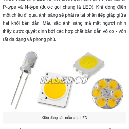
P-type và N-type (được gọi chung là LED). Khi dòng điện
4.2 Chip LED Philips
một chiều đi qua, ánh sáng sẽ phát ra tại phần tiếp giáp giữa
4.3 Chip LED Samsung
hai khối bán dẫn. Màu sắc ánh sáng mà mắt người nhìn
4.4 Chip LED Bridgelux
thấy được quyết định bởi các hợp chất bán dẫn vô cơ - vốn
4.5 Chip LED Nichia
rất đa dạng và phong phú.
4.6 Chip LED Osram
4.7 Chip LED Luxeon
4.8 Chip LED Epistar
4.9 Chip LED Edison
4.10 Chip LED LG Innote
5. Chip LED tốt nhất hiện nay là chip nào?
6. Ứng dụng của chip LED trong đời sống
Kiểu dáng các mẫu chip LED
6.1 Làm đèn chiếu sáng dân dụng