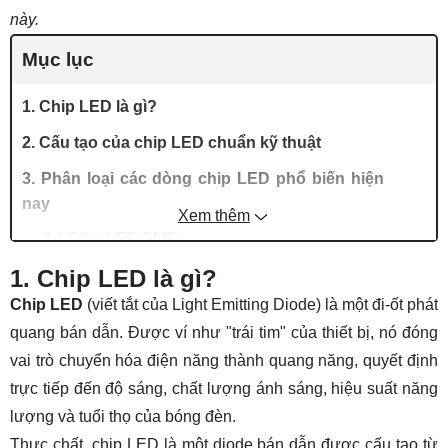
này.
Mục lục
1. Chip LED là gì?
2. Cấu tạo của chip LED chuẩn kỹ thuật
3. Phân loại các dòng chip LED phổ biến hiện
nay
Xem thêm
3.1 Chip LED SMD
1. Chip LED là gì?
3.2 Chip LED COB
Chip LED
(viết tắt của Light Emitting Diode) là một đi-ốt phát
3.3 Chip LED DIP
quang bán dẫn. Được ví như "trái tim" của thiết bị, nó đóng
3.4 Chip LED MCOB
vai trò chuyển hóa điện năng thành quang năng, quyết định
4. TOP 11 hãng sản xuất chip LED nổi tiếng
trực tiếp đến độ sáng, chất lượng ánh sáng, hiệu suất năng
hiện nay
lượng và tuổi thọ của bóng đèn.
4.1 Chip LED Cree
Thực chất, chip LED là một diode bán dẫn được cấu tạo từ