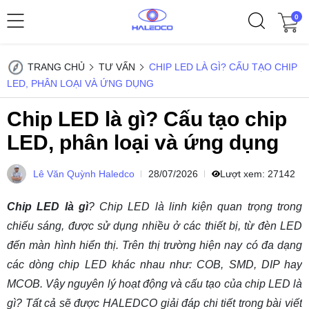
0
TRANG CHỦ
TƯ VẤN
CHIP LED LÀ GÌ? CẤU TẠO CHIP
LED, PHÂN LOẠI VÀ ỨNG DỤNG
Chip LED là gì? Cấu tạo chip
LED, phân loại và ứng dụng
Lê Văn Quỳnh Haledco
28/07/2026
Lượt xem:
27142
Chip LED là gì
? Chip LED là linh kiện quan trọng trong
chiếu sáng, được sử dụng nhiều ở các thiết bị, từ đèn LED
đến màn hình hiển thị. Trên thị trường hiện nay có đa dạng
các dòng chip LED khác nhau như: COB, SMD, DIP hay
MCOB. Vậy nguyên lý hoạt động và cấu tạo của chip LED là
gì? Tất cả sẽ được HALEDCO giải đáp chi tiết trong bài viết