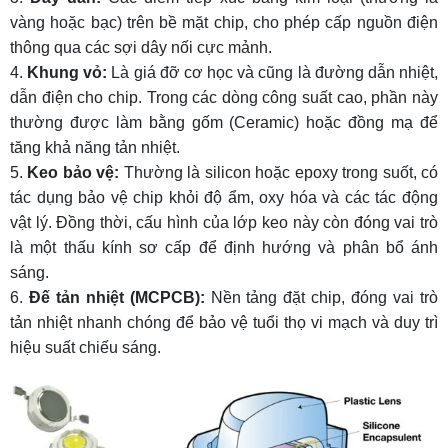
Câu 6: Chip led 5730 là gì?
vàng hoặc bạc) trên bề mặt chip, cho phép cấp nguồn điện
thông qua các sợi dây nối cực mảnh.
Câu 7: Chip led Osram là gì?
Khung vỏ:
Là giá đỡ cơ học và cũng là đường dẫn nhiệt,
Câu 8: Chip led 3030 là gì?
dẫn điện cho chip. Trong các dòng công suất cao, phần này
thường được làm bằng gốm (Ceramic) hoặc đồng mạ để
Câu 9: Chip led 5050 là gì?
tăng khả năng tản nhiệt.
Câu 10: Chip led dây là gì?
Keo bảo vệ:
Thường là silicon hoặc epoxy trong suốt, có
tác dụng bảo vệ chip khỏi độ ẩm, oxy hóa và các tác động
vật lý. Đồng thời, cấu hình của lớp keo này còn đóng vai trò
là một thấu kính sơ cấp để định hướng và phân bổ ánh
sáng.
Đế tản nhiệt (MCPCB):
Nền tảng đặt chip, đóng vai trò
tản nhiệt nhanh chóng để bảo vệ tuổi thọ vi mạch và duy trì
hiệu suất chiếu sáng.