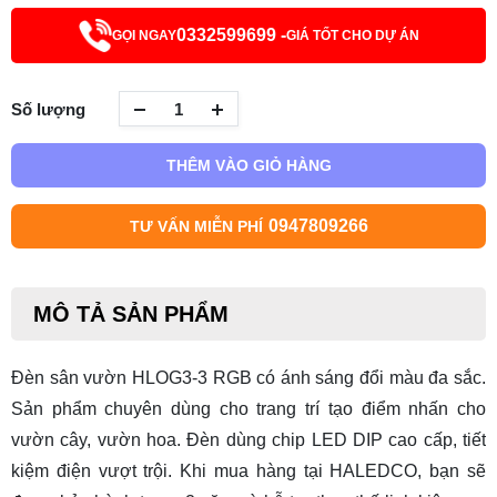
0332599699 -
GỌI NGAY
GIÁ TỐT CHO DỰ ÁN
Số lượng
THÊM VÀO GIỎ HÀNG
0947809266
TƯ VẤN MIỄN PHÍ
MÔ TẢ SẢN PHẨM
Đèn sân vườn HLOG3-3 RGB
có ánh sáng đổi màu đa sắc.
Sản phẩm chuyên dùng cho trang trí tạo điểm nhấn cho
vườn cây, vườn hoa. Đèn dùng chip LED DIP cao cấp, tiết
kiệm điện vượt trội. Khi mua hàng tại HALEDCO, bạn sẽ