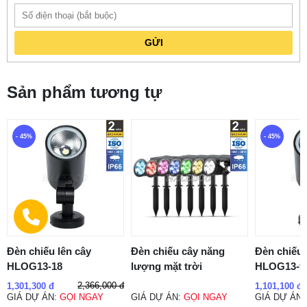
GỬI
Sản phẩm tương tự
- 45%
- 45%
Đèn chiếu lên cây
Đèn chiếu cây năng
Đèn chiếu 
HLOG13-18
lượng mặt trời
HLOG13-9
2,366,000 đ
1,301,300 đ
1,101,100 đ
GIÁ DỰ ÁN:
GỌI NGAY
GIÁ DỰ ÁN:
GỌI NGAY
GIÁ DỰ ÁN