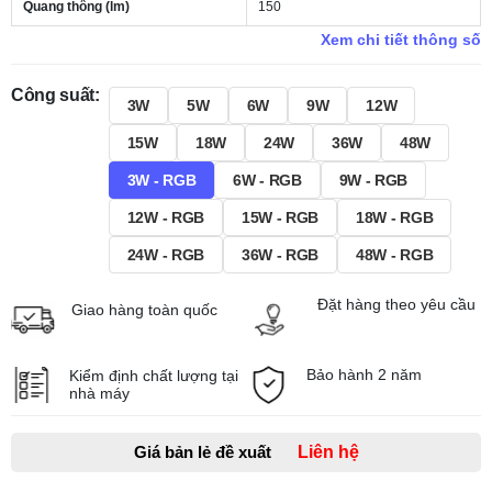
Quang thông (lm)
150
Xem chi tiết thông số
Công suất:
3W
5W
6W
9W
12W
15W
18W
24W
36W
48W
3W - RGB
6W - RGB
9W - RGB
12W - RGB
15W - RGB
18W - RGB
24W - RGB
36W - RGB
48W - RGB
Đặt hàng theo yêu cầu
Giao hàng toàn quốc
Bảo hành 2 năm
Kiểm định chất lượng tại
nhà máy
Giá bản lẻ đề xuất
Liên hệ