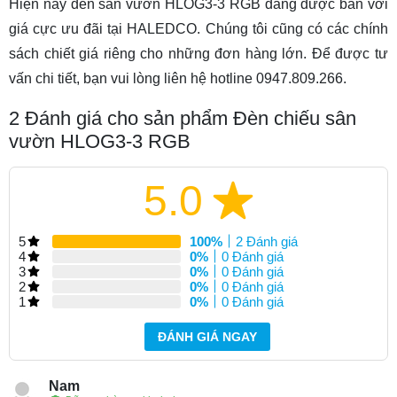
Hiện nay đèn sân vườn HLOG3-3 RGB đang được bán với
giá cực ưu đãi tại HALEDCO. Chúng tôi cũng có các chính
sách chiết giá riêng cho những đơn hàng lớn. Để được tư
vấn chi tiết, bạn vui lòng liên hệ hotline 0947.809.266.
2
Đánh giá cho sản phẩm Đèn chiếu sân
vườn HLOG3-3 RGB
5.0
5
100%
2 Đánh giá
4
0%
0 Đánh giá
3
0%
0 Đánh giá
2
0%
0 Đánh giá
1
0%
0 Đánh giá
ĐÁNH GIÁ NGAY
Nam