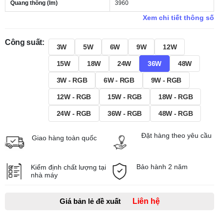
Quang thông (lm)
3960
Xem chi tiết thông số
Công suất:
3W
5W
6W
9W
12W
15W
18W
24W
36W
48W
3W - RGB
6W - RGB
9W - RGB
12W - RGB
15W - RGB
18W - RGB
24W - RGB
36W - RGB
48W - RGB
Đặt hàng theo yêu cầu
Giao hàng toàn quốc
Bảo hành 2 năm
Kiểm định chất lượng tại
nhà máy
Giá bản lẻ đề xuất
Liên hệ