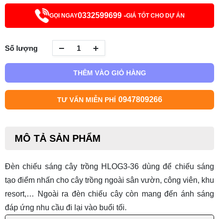
0332599699 -
GỌI NGAY
GIÁ TỐT CHO DỰ ÁN
Số lượng
THÊM VÀO GIỎ HÀNG
0947809266
TƯ VẤN MIỄN PHÍ
MÔ TẢ SẢN PHẨM
Đèn chiếu sáng cây trồng HLOG3-36
dùng để chiếu sáng
tạo điểm nhấn cho cây trồng ngoài sân vườn, công viên, khu
resort,… Ngoài ra đèn chiếu cây còn mang đến ánh sáng
đáp ứng nhu cầu đi lại vào buổi tối.