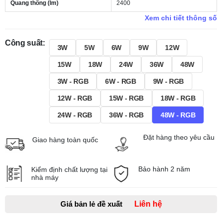
Quang thông (lm)
2400
Xem chi tiết thông số
Công suất:
3W
5W
6W
9W
12W
15W
18W
24W
36W
48W
3W - RGB
6W - RGB
9W - RGB
12W - RGB
15W - RGB
18W - RGB
24W - RGB
36W - RGB
48W - RGB
Đặt hàng theo yêu cầu
Giao hàng toàn quốc
Bảo hành 2 năm
Kiểm định chất lượng tại
nhà máy
Giá bản lẻ đề xuất
Liên hệ