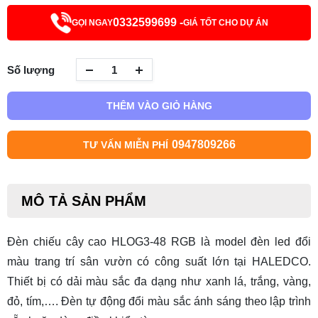
0332599699 -
GỌI NGAY
GIÁ TỐT CHO DỰ ÁN
Số lượng
THÊM VÀO GIỎ HÀNG
0947809266
TƯ VẤN MIỄN PHÍ
MÔ TẢ SẢN PHẨM
Đèn chiếu cây cao HLOG3-48 RGB là model đèn led đổi
màu trang trí sân vườn có công suất lớn tại HALEDCO.
Thiết bị có dải màu sắc đa dạng như xanh lá, trắng, vàng,
đỏ, tím,…. Đèn tự động đổi màu sắc ánh sáng theo lập trình