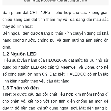
Đèn hắt cây HLOG3-48 RGB sử dụng chip mắt
Sản phẩm đạt CRI >40Ra – phù hợp cho các không gian
chiếu sáng cần đạt tính thẩm mỹ với đa dạng dải màu sắc
thay đổi linh hoạt.
Bên ngoài, đèn được trang bị thấu kính chuyên dụng có khả
năng chống nước, chống bụi và định hướng ánh sáng ổn
định.
1.2 Nguồn LED
Hiệu suất vận hành của HLOG20-36 đạt mức tối ưu nhờ sử
dụng bộ nguồn LED cao cấp từ Meanwell và Done, cho hệ
số công suất lớn hơn 0.9. Đặc biệt, HALEDCO có nhận lắp
linh kiện nguồn theo yêu cầu đặt hàng.
1.3 Thân vỏ đèn
Thiết bị được cấu tạo bởi chất liệu hợp kim nhôm không gỉ
cho phần vỏ, kết hợp với sơn tĩnh điện chống ăn mòn để
duy trì độ bền cao khi sử dụng ngoài trời. Mặt đèn trang bị