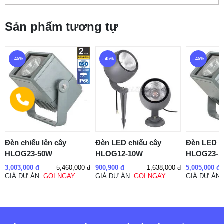
Sản phẩm tương tự
- 45%
- 45%
- 45%
Đèn chiếu lên cây
Đèn LED chiếu cây
Đèn LED c
HLOG23-50W
HLOG12-10W
HLOG23-1
5,460,000 đ
1,638,000 đ
3,003,000 đ
900,900 đ
5,005,000 đ
GIÁ DỰ ÁN:
GỌI NGAY
GIÁ DỰ ÁN:
GỌI NGAY
GIÁ DỰ ÁN