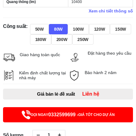
Quang thông (lm)
10400
Xem chi tiết thông số
Công suất:
50W
80W
100W
120W
150W
180W
200W
250W
Đặt hàng theo yêu cầu
Giao hàng toàn quốc
Bảo hành 2 năm
Kiểm định chất lượng tại
nhà máy
Giá bản lẻ đề xuất
Liên hệ
0332599699 -
GỌI NGAY
GIÁ TỐT CHO DỰ ÁN
Số lượng