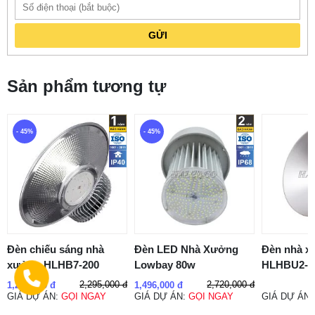
GỬI
Sản phẩm tương tự
- 45%
- 45%
Đèn chiếu sáng nhà
Đèn LED Nhà Xưởng
Đèn nhà 
xưởng HLHB7-200
Lowbay 80w
HLHBU2-
2,295,000 đ
2,720,000 đ
1,262,250 đ
1,496,000 đ
GIÁ DỰ ÁN:
GỌI NGAY
GIÁ DỰ ÁN:
GỌI NGAY
GIÁ DỰ ÁN