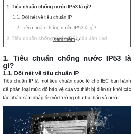
1. Tiêu chuẩn chống nước IP53 là gì?
1.1. Đôi nét về tiêu chuẩn IP
1.2. Tiêu chuẩn chống nước IP53 là gì?
2. Tiêu chuẩn chống nước IP53 của đèn Led
Xem thêm
2.1. Tiêu chuẩn chống nước IP53 của đèn Led
1. Tiêu chuẩn chống nước IP53 là
2.2. Một số đèn Led đạt chuẩn IP53
gì?
3. Tiêu chuẩn chống nước của điện thoại
1.1. Đôi nét về tiêu chuẩn IP
3.1. Tiêu chuẩn chống nước của điện thoại
Tiêu chuẩn IP
là một tiêu chuẩn quốc tế cho IEC ban hành
để phân loại mức độ bảo vệ của vỏ thiết bị điện tử khỏi các
3.2. Một số điện thoại đạt IP53
tác nhân xâm nhập từ môi trường như bụi bẩn và nước.