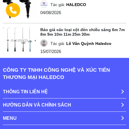
Tác giả:
HALEDCO
04/08/2026
Báo giá các loại cột đèn chiếu sáng 6m 7m
8m 9m 10m 11m 25m 30m
Tác giả:
Lê Văn Quỳnh Haledco
15/07/2026
CÔNG TY TNHH CÔNG NGHỆ VÀ XÚC TIẾN
THƯƠNG MẠI HALEDCO
THÔNG TIN LIÊN HỆ
HƯỚNG DẪN VÀ CHÍNH SÁCH
MENU