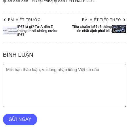
quan đến đèn LED tại công ty đèn LED HALEDCO.
BÀI VIẾT TRƯỚC
BÀI VIẾT TIẾP THEO
IP67 là gì? Từ A đến Z
Tiêu chuẩn ip57: 5 thông
thông tin về chống nước
tin nhất định phải biết
IP67
BÌNH LUẬN
GỬI NGAY