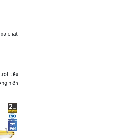
óa chất,
ười tiêu
ờng hiện