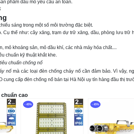
 sản phẩm dầu mỏ yêu cầu an toàn.
ố
ng
hiếu sáng trong một số môi trường đặc biệt.
 Cụ thể như: cây xăng, trạm dự trữ xăng, dầu, phòng lưu trữ h
n, mỏ khoáng sản, mỏ dầu khí, các nhà máy hóa chất....
u chuẩn kỹ thuật khắt khe.
 tiêu chuẩn chống nổ
áy nổ
mà các loại đèn chống cháy nổ cần đảm bảo. Vì vậy, ng
cung cấp đèn chống nổ bán tại Hà Nội uy tín hàng đầu thị trư
u chuẩn cao
- 45%
- 45%