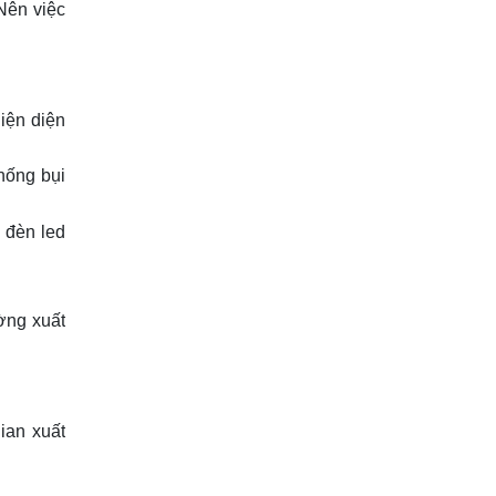
Nên việc
iện diện
hống bụi
g
đèn led
ờng xuất
ian xuất