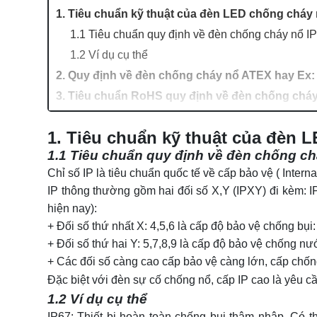
1. Tiêu chuẩn kỹ thuật của đèn LED chống cháy n
1.1 Tiêu chuẩn quy định về đèn chống cháy nổ IP
1.2 Ví dụ cụ thể
2. Quy định về đèn chống cháy nổ ATEX hay Ex:
3. Tiêu chuẩn RoHS quy định về đèn chống chá
4. Quy định về đèn chống cháy nổ Zone
1. Tiêu chuẩn kỹ thuật của đèn L
4.1 Quy định chống nổ Zone 0
1.1 Tiêu chuẩn quy định về đèn chống ch
4.2 Quy định chống nổ Zone 1
Chỉ số IP
là tiêu chuẩn quốc tế về cấp bảo vệ ( Inter
4.3 Quy định chống nổ Zone 2
IP thông thường gồm hai đối số X,Y (IPXY) đi kèm: IP
5. Các quy định về đèn chống cháy nổ tại Việt 
hiện nay):
6. Tiêu chuẩn phòng nổ Exd II BT4
+ Đối số thứ nhất X: 4,5,6 là cấp độ bảo vệ chống bụi
7. Quy định lắp đèn chống cháy nổ trong kho
+ Đối số thứ hai Y: 5,7,8,9 là cấp độ bảo vệ chống n
8. Đèn chống cháy nổ và ứng dụng
+ Các đối số càng cao cấp bảo vệ càng lớn, cấp chốn
Đặc biệt với đèn sự cố chống nổ, cấp IP cao là yêu cầ
1.2 Ví dụ cụ thể
IP67: Thiết bị hoàn toàn chống bụi thâm nhập. Có 