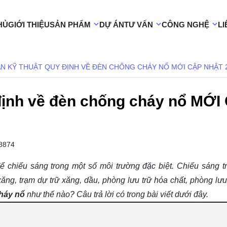
HỦ
GIỚI THIỆU
SẢN PHẨM
DỰ ÁN
TƯ VẤN
CÔNG NGHỆ
LI
ẨN KỸ THUẬT QUY ĐỊNH VỀ ĐÈN CHỐNG CHÁY NỔ MỚI CẬP NHẬT 
 định về đèn chống cháy nổ MỚI
8874
ể chiếu sáng trong một số môi trường đặc biệt. Chiếu sáng t
ăng, trạm dự trữ xăng, dầu, phòng lưu trữ hóa chất, phòng lưu 
cháy nổ
như thế nào? Câu trả lời có trong bài viết dưới đây.