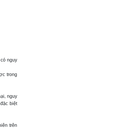
 có nguy
ợc trong
ại, nguy
đặc biệt
iên trên