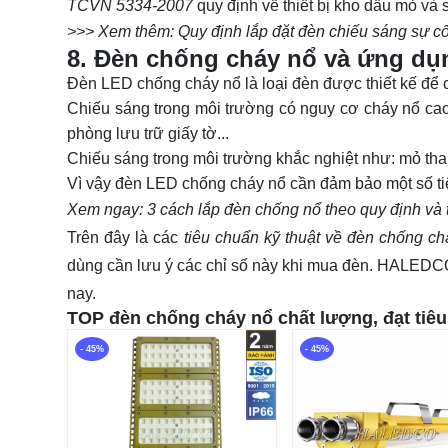
TCVN 5334-2007
quy định về thiết bị kho dầu mỏ và
>>> Xem thêm:
Quy định lắp đặt đèn chiếu sáng sự c
8. Đèn chống cháy nổ và ứng dụ
Đèn LED chống cháy nổ là loại đèn được thiết kế để c
Chiếu sáng trong môi trường có nguy cơ cháy nổ cao.
phòng lưu trữ giấy tờ...
Chiếu sáng trong môi trường khắc nghiệt như: mỏ tha
Vì vậy đèn LED chống cháy nổ cần đảm bảo một số tiê
Xem ngay:
3 cách lắp đèn chống nổ theo quy định và
Trên đây là các
tiêu chuẩn kỹ thuật về đèn chống ch
dùng cần lưu ý các chỉ số này khi mua đèn. HALEDCO 
nay.
TOP đèn chống cháy nổ chất lượng, đạt tiê
- 45%
- 45%