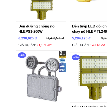
Đèn đường chống nổ
Đèn tuýp LED đôi c
HLEPS1-200W
cháy nổ HLEP TL2-
6,290,625 đ
11,437,500 đ
5,284,125 đ
9,6
GIÁ DỰ ÁN:
GỌI NGAY
GIÁ DỰ ÁN:
GỌI NGAY
- 45%
- 45%