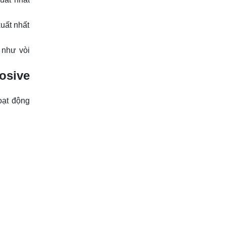
xuất nhất
 như vòi
osive
oạt động