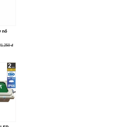
y nổ
21,250 đ