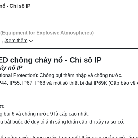
ổ - Chỉ số IP
 (Equipment for Explosive Atmospheres)
Xem thêm
y nổ
ED chống cháy nổ - Chỉ số IP
áy nổ IP
national Protection): Chống bụi thâm nhập và chống nước.
44, IP55, IP67, IP68 và một số thiết bị đạt IP69K (Cấp bảo vệ
Nam
:
ước.
g bụi 6 và chống nước 9 là cấp cao nhất.
u bắt buộc để duy trì ánh sáng khẩn cấp khi xảy ra sự cố.
thể ngâm nước trong nước trong một thời gian ngắn dưới áp x