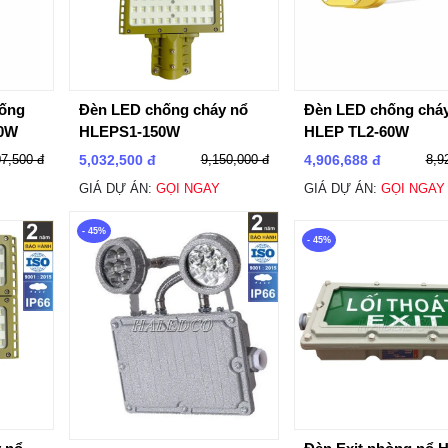
hống
Đèn LED chống cháy nổ
Đèn LED chống chá
80W
HLEPS1-150W
HLEP TL2-60W
07,500 đ
5,032,500 đ
9,150,000 đ
4,906,688 đ
8,9
GIÁ DỰ ÁN:
GỌI NGAY
GIÁ DỰ ÁN:
GỌI NGAY
- 45%
- 45%