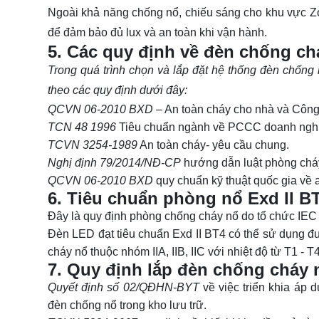
Ngoài khả năng chống nổ, chiếu sáng cho khu vực Z
để đảm bảo đủ lux và an toàn khi vận hành.
5. Các quy định về đèn chống ch
Trong quá trình chọn và lắp đặt hệ thống đèn chống
theo các quy định dưới đây:
QCVN 06-2010 BXD
– An toàn cháy cho nhà và Công 
TCN 48 1996
Tiêu chuẩn ngành về PCCC doanh nghi
TCVN 3254-1989
An toàn cháy- yêu cầu chung.
Nghị định 79/2014/NĐ-CP
hướng dẫn luật phòng cháy
QCVN 06-2010 BXD
quy chuẩn kỹ thuật quốc gia về a
6. Tiêu chuẩn phòng nổ Exd II B
Đây là quy định phòng chống cháy nổ do tổ chức I
Đèn LED đạt tiêu chuẩn Exd II BT4 có thể sử dụng đ
cháy nổ thuộc nhóm IIA, IIB, IIC với nhiệt độ từ T1 - T4
7. Quy định lắp đèn chống cháy 
Quyết định số 02/QĐHN-BYT
về việc triển khia áp 
đèn chống nổ trong kho lưu trữ.